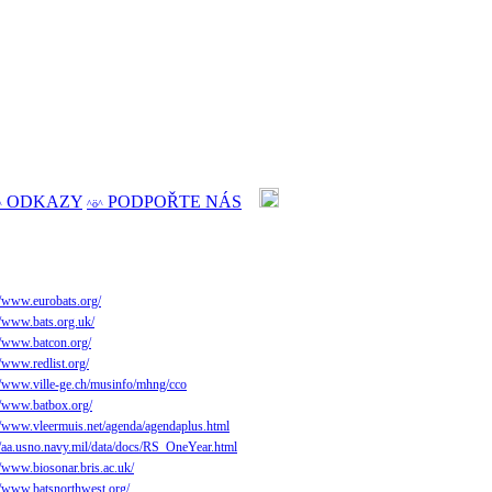
ODKAZY
PODPOŘTE NÁS
^
^ö^
//www.eurobats.org/
//www.bats.org.uk/
//www.batcon.org/
//www.redlist.org/
//www.ville-ge.ch/musinfo/mhng/cco
//www.batbox.org/
//www.vleermuis.net/agenda/agendaplus.html
//aa.usno.navy.mil/data/docs/RS_OneYear.html
//www.biosonar.bris.ac.uk/
//www.batsnorthwest.org/