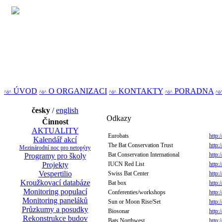
ÚVOD
O ORGANIZACI
KONTAKTY
PORADNA
^ö^
^ö^
^ö^
^ö^
^ö
česky
/
english
Odkazy
Činnost
AKTUALITY
Eurobats
http:
Kalendář akcí
The Bat Conservation Trust
http:
Mezinárodní noc pro netopýry
Bat Conservation International
http:
Programy pro školy
Projekty
IUCN Red List
http:
Vespertilio
Swiss Bat Center
http:
Kroužkovací databáze
Bat box
http:
Monitoring populací
Conferenties/workshops
http:
Monitoring paneláků
Sun or Moon Rise/Set
http:
Průzkumy a posudky
Biosonar
http:
Rekonstrukce budov
Bats Northwest
http: