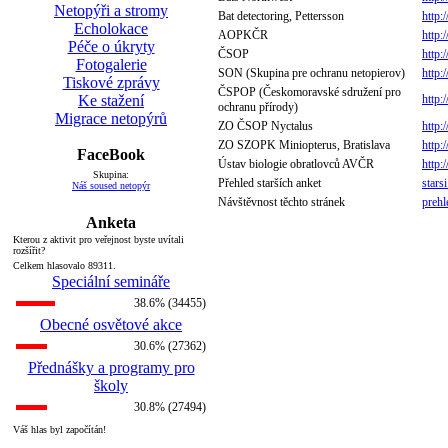
Netopýři a stromy
Bat detectoring, Pettersson
http
Echolokace
AOPKČR
http:
Péče o úkryty
ČSOP
http:
Fotogalerie
SON (Skupina pre ochranu netopierov)
http:
Tiskové zprávy
ČSPOP (Českomoravské sdružení pro
Ke stažení
http
ochranu přírody)
Migrace netopýrů
ZO ČSOP Nyctalus
http:
ZO SZOPK Miniopterus, Bratislava
http:
FaceBook
Ústav biologie obratlovců AVČR
http:
Skupina:
Přehled starších anket
stars
Náš soused netopýr
Návštěvnost těchto stránek
preh
Anketa
Kterou z aktivit pro veřejnost byste uvítali
rozšířit?
Celkem hlasovalo 89311.
Speciální semináře
38.6% (34455)
Obecné osvětové akce
30.6% (27362)
Přednášky a programy pro
školy
30.8% (27494)
Váš hlas byl započítán!