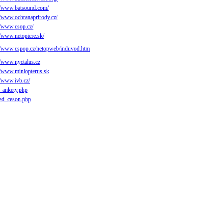
://www.batsound.com/
//www.ochranaprirody.cz/
//www.csop.cz/
//www.netopiere.sk/
://www.cspop.cz/netopweb/induvod.htm
//www.nyctalus.cz
//www.miniopterus.sk
//www.ivb.cz/
i_ankety.php
led_ceson.php