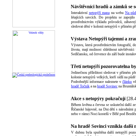
Návštěvníci hradů a zámků se s
Interaktivní
netopýří mapa
na webu
Na půdě
létajících savcích. Do projektu se zapojil
prostřednictvím výkladu průvodců, zábavných
sledovat dění v kolonii netopýrů v přímém 
Výstava Netopýři tajemní a zra
Výstavu, která prostřednictvím fotografií, d
života, mají možnost shlédnout návštěvní
Sedlčansku, od července do září bude instal
Třetí netopýří pozorovatelna b
Jedinečnou příležitost sledovat v přímém p
kolonie netopýrů velkých, kteří sídlí na pů
Podrobnější informace naleznete v
článku
vě
hradě Točník
a na
hradě Sovinec
na Bruntáls
Akce s netopýry pokračují
[28.
Během května a června se uskuteční další ze 
Říčanské hájovně, na Dni dětí s národními 
nebo v rámci Noci kostelů v Bělé pod Bezdě
Na hradě Sovinci vznikla další 
V dubnu byla spuštěna další netopýří pozo