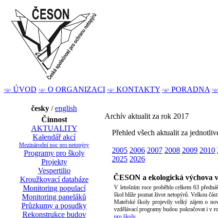
ÚVOD
O ORGANIZACI
KONTAKTY
PORADNA
^ö^
^ö^
^ö^
^ö^
^ö
česky
/
english
Archív aktualit za rok 2017
Činnost
AKTUALITY
Přehled všech aktualit za jednotliv
Kalendář akcí
Mezinárodní noc pro netopýry
2005
2006
2007
2008
2009
2010
Programy pro školy
2025
2026
Projekty
Vespertilio
ČESON a ekologická výchova v
Kroužkovací databáze
Monitoring populací
V letošním roce proběhlo celkem 63 přednáš
škol blíže poznat život netopýrů. Velkou čás
Monitoring paneláků
Mateřské školy projevily velký zájem o n
Průzkumy a posudky
vzdělávací programy budou pokračovat i v ro
Rekonstrukce budov
pro školy
.