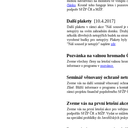
mohou návštěvníci na monitoru ve vstupní čás
článku
. Kromě toho funguje letos i pozoro
podpoře SFŽP ČR a MŽP.
Další plakety
[10.4.2017]
Další plaketu v rámci akce "Náš soused je 
netopýry na svém zahradním domku. Druhým
několik dřevěných netopýřích budek na strome
vyrobené budky pro netopýry. Plakety byl
"Náš soused je netopýr" najdete
zde
.
Pozvánka na valnou hromadu
Zveme všechny členy na letošní valnou hro
informace o programu v
pozvánce.
Seminář věnovaný ochraně neto
Zveme vás na další seminář věnovaný ochran
Zlíně. Bližší informace o programu a kontak
rámci projektu finančně popdořeného SFŽP
Zveme vás na první letošní akc
Zveme vás na první letošní akce pro veřejno
podpořilo SFŽP ČR a MŽP. Vydat se můžete 
na speciální prohlídky do Javoříčských jesk