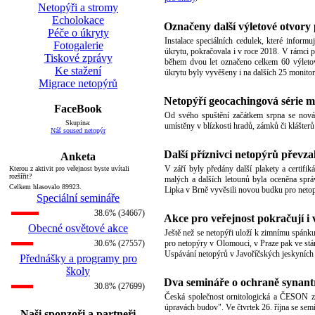
Netopýři a stromy
Echolokace
Označeny další výletové otvor
Péče o úkryty
Instalace speciálních cedulek, které inform
Fotogalerie
úkrytu, pokračovala i v roce 2018. V rámc
Tiskové zprávy
během dvou let označeno celkem 60 výletov
Ke stažení
úkrytu byly vyvěšeny i na dalších 25 monit
Migrace netopýrů
Netopýří geocachingová série má
FaceBook
Od svého spuštění začátkem srpna se nov
Skupina:
umístěny v blízkosti hradů, zámků či klášterů
Náš soused netopýr
Další příznivci netopýrů převza
Anketa
V září byly předány další plakety a certifi
Kterou z aktivit pro veřejnost byste uvítali
rozšířit?
malých a dalších letounů byla oceněna spr
Celkem hlasovalo 89923.
Lipka v Brně vyvěsili novou budku pro neto
Speciální semináře
38.6% (34667)
Akce pro veřejnost pokračují i v
Obecné osvětové akce
Ještě než se netopýři uloží k zimnímu spánku,
30.6% (27557)
pro netopýry v Olomouci, v Praze pak ve st
Uspávání netopýrů v Javoříčských jeskyních
Přednášky a programy pro
školy
Dva semináře o ochraně synant
30.8% (27699)
Česká společnost ornitologická a ČESON z
úpravách budov". Ve čtvrtek 26. října se sem
Naši sponzoři a partneři