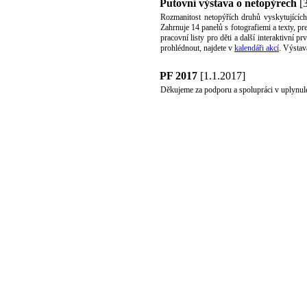
Putovní výstava o netopýrech
[3
Rozmanitost netopýřích druhů vyskytujících 
Zahrnuje 14 panelů s fotografiemi a texty, p
pracovní listy pro děti a další interaktivní 
prohlédnout, najdete v
kalendáři akcí
. Výsta
PF 2017
[1.1.2017]
Děkujeme za podporu a spolupráci v uplynulé