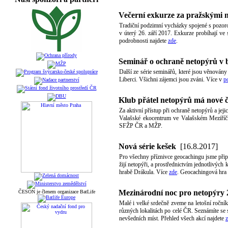
Večerní exkurze za pražskými 
Tradiční podzimní vycházky spojené s pozoro
v úterý 26. září 2017. Exkurze probíhají ve
podrobnosti najdete
zde
.
Seminář o ochraně netopýrů v 
Další ze série seminářů, které jsou věnován
Liberci. Všichni zájemci jsou zváni. Více v
p
Klub přátel netopýrů má nové 
Za aktivní přístup při ochraně netopýrů a jeji
Valašské ekocentrum ve Valašském Meziříčí
SFŽP ČR a MŽP.
Nová série kešek
[16.8.2017]
Pro všechny příznivce geocachingu jsme připr
žijí netopýři, a prostřednictvím jednotlivých
hrabě Drákula. Více
zde
. Geocachingová hra
Mezinárodní noc pro netopýry 
ČESON je členem organizace BatLife
Malé i velké srdečně zveme na letošní ročník
různých lokalitách po celé ČR. Seznámíte se s
nevšedních míst. Přehled všech akcí najdete