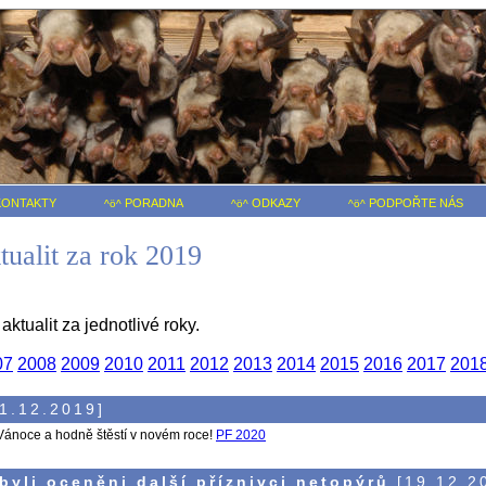
ONTAKTY
PORADNA
ODKAZY
PODPOŘTE NÁS
^ö^
^ö^
^ö^
tualit za rok 2019
ktualit za jednotlivé roky.
07
2008
2009
2010
2011
2012
2013
2014
2015
2016
2017
201
1.12.2019]
ánoce a hodně štěstí v novém roce!
PF 2020
byli oceněni další příznivci netopýrů
[19.12.2