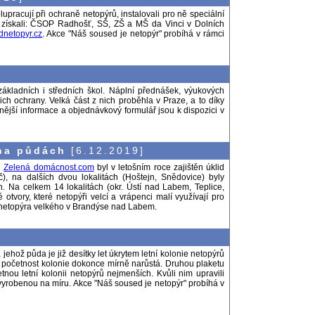
lupracují při ochraně netopýrů, instalovali pro ně speciální
t získali: ČSOP Radhošť, SŠ, ZŠ a MŠ da Vinci v Dolních
netopyr.cz
. Akce "Náš soused je netopýr" probíhá v rámci
ákladních i středních škol. Náplní přednášek, výukových
ch ochrany. Velká část z nich proběhla v Praze, a to díky
jší informace a objednávkový formulář jsou k dispozici v
 na půdách
[6.12.2019]
u
Zelená domácnost.com
byl v letošním roce zajištěn úklid
, na dalších dvou lokalitách (Hoštejn, Snědovice) byly
h. Na celkem 14 lokalitách (okr. Ústí nad Labem, Teplice,
tvory, které netopýři velcí a vrápenci malí využívají pro
ií netopýra velkého v Brandýse nad Labem.
hož půda je již desítky let úkrytem letní kolonie netopýrů
 početnost kolonie dokonce mírně narůstá. Druhou plaketu
nou letní kolonii netopýrů nejmenších. Kvůli nim upravili
vyrobenou na míru. Akce "Náš soused je netopýr" probíhá v