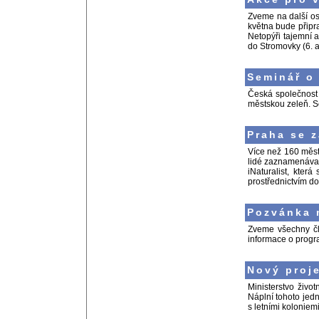
Zveme na další os
května bude připr
Netopýři tajemní 
do Stromovky (6. 
Seminář o
Česká společnost 
městskou zeleň. S
Praha se z
Více než 160 měst
lidé zaznamenávat 
iNaturalist, kter
prostřednictvím d
Pozvánka 
Zveme všechny čl
informace o prog
Nový proj
Ministerstvo živo
Náplní tohoto jedn
s letními koloniem