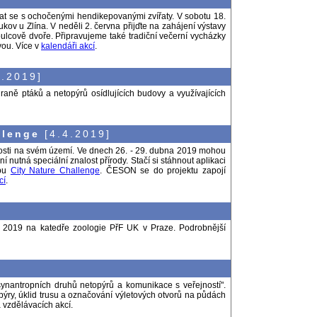
kat se s ochočenými hendikepovanými zvířaty. V sobotu 18.
ov u Zlína. V neděli 2. června přijďte na zahájení výstavy
oulcově dvoře. Připravujeme také tradiční večerní vycházky
vou. Více v
kalendáři akcí
.
.2019]
ně ptáků a netopýrů osídlujících budovy a využívajících
llenge
[4.4.2019]
itosti na svém území. Ve dnech 26. - 29. dubna 2019 mohou
nutná speciální znalost přírody. Stačí si stáhnout aplikaci
ebu
City Nature Challenge
. ČESON se do projektu zapojí
cí
.
 2019 na katedře zoologie PřF UK v Praze. Podrobnější
synantropních druhů netopýrů a komunikace s veřejností".
pýry, úklid trusu a označování výletových otvorů na půdách
 vzdělávacích akcí.