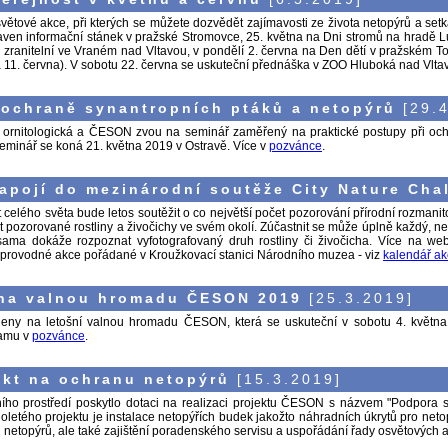
větové akce, při kterých se můžete dozvědět zajímavosti ze života netopýrů a set
aven informační stánek v pražské Stromovce, 25. května na Dni stromů na hradě Luk
a zranitelní ve Vraném nad Vltavou, v pondělí 2. června na Den dětí v pražském T
a 11. června). V sobotu 22. června se uskuteční přednáška v ZOO Hluboká nad Vlta
 ochraně synantropních ptáků a netopýrů
[29.4
ornitologická a ČESON zvou na seminář zaměřený na praktické postupy při ochra
eminář se koná 21. května 2019 v Ostravě. Více v
pozvánce
.
apojí do mezinárodní soutěže City Nature Cha
 celého světa bude letos soutěžit o co největší počet pozorování přírodní rozman
pozorované rostliny a živočichy ve svém okolí. Zúčastnit se může úplně každý, není 
á sama dokáže rozpoznat vyfotografovaný druh rostliny či živočicha. Více na w
oprovodné akce pořádané v Kroužkovací stanici Národního muzea - viz
kalendář ak
na valnou hromadu ČESON 2019
[25.3.2019]
eny na letošní valnou hromadu ČESON, která se uskuteční v sobotu 4. května
ramu v
pozvánce
.
ekt na ochranu netopýrů
[15.3.2019]
tního prostředí poskytlo dotaci na realizaci projektu ČESON s názvem "Podpora 
oletého projektu je instalace netopýřích budek jakožto náhradních úkrytů pro neto
i netopýrů, ale také zajištění poradenského servisu a uspořádání řady osvětových a