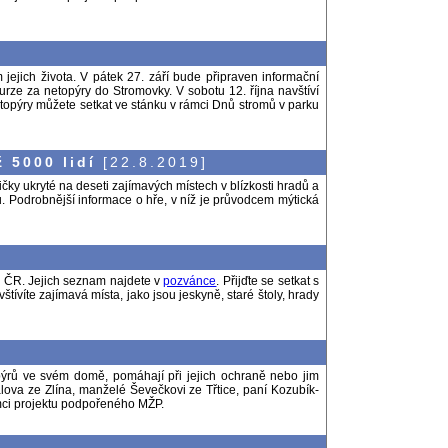
jich života. V pátek 27. září bude připraven informační
urze za netopýry do Stromovky. V sobotu 12. října navštíví
etopýry můžete setkat ve stánku v rámci Dnů stromů v parku
 5000 lidí
[22.8.2019]
čky ukryté na deseti zajímavých místech v blízkosti hradů a
čů. Podrobnější informace o hře, v níž je průvodcem mýtická
ch ČR. Jejich seznam najdete v
pozvánce
. Přijďte se setkat s
tívíte zajímavá místa, jako jsou jeskyně, staré štoly, hrady
topýrů ve svém domě, pomáhají při jejich ochraně nebo jim
alova ze Zlína, manželé Ševečkovi ze Třtice, paní Kozubík-
mci projektu podpořeného MŽP.