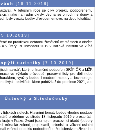
ovách
[18.11.2019]
využívali. V letošním roce se díky projektu podpořenému
loužících jako náhradní úkryty. Jedná se o rodinné domy a
ech byly využity budky dřevocementové, na dvou lokalitách
5.10.2019]
řené na praktickou ochranu živočichů ve městech a obcích
) a v úterý 19. listopadu 2019 v Baťově institutu ve Zlíně
opýří turistiky
[7.10.2019]
tajících savců", který je finančně podpořen SFŽP ČR a MŽP.
formace ve výkladu průvodců, pracovní listy pro děti nebo
charakteru, využity budou i moderní metody a technologie
notlivých aktivitách, které poběží až do prosince 2021, zde
- Ústecký a Středočeský
 lidských sídlech. Hlavními tématy budou vhodné postupy
minářů proběhne ve středu 13. listopadu 2019 v prostorách
kraje v Praze. Zváni jsou nejen pracovníci úřadů (odbory
ci městské zeleně, projektanti, arboristi a všichni ostatní
nají v rámci projektu podpořeného Ministerstvem životního