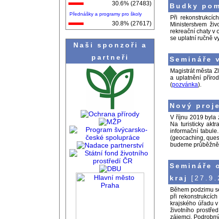
30.6% (27483)
Budky pom
Přednášky a programy pro školy
Při rekonstrukcíc
30.8% (27617)
Ministerstvem živ
rekreační chaty v
se uplatní ručně 
Naši sponzoři a
partneři
Semináře v
Magistrát města Z
a uplatnění příro
(
pozvánka
).
Nový proje
V říjnu 2019 byla
Na turisticky akt
informační tabule
(geocaching, quest
budeme průběžně 
Semináře 
kraj
[27.9.
Během podzimu se 
při rekonstrukcíc
krajského úřadu v
životního prostřed
zájemci. Podrobn