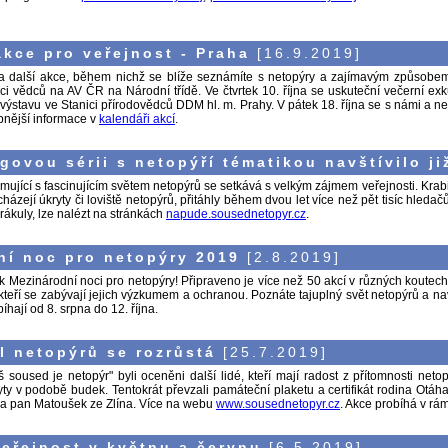
kce pro veřejnost - Praha
[16.9.2019]
další akce, během nichž se blíže seznámíte s netopýry a zajímavým způsobem je
ci vědců na AV ČR na Národní třídě. Ve čtvrtek 10. října se uskuteční večerní exk
výstavu ve Stanici přírodovědců DDM hl. m. Prahy. V pátek 18. října se s námi a n
nější informace v
kalendáři akcí
.
ovou sérii s netopýří tématikou navštívilo již
ující s fascinujícím světem netopýrů se setkává s velkým zájmem veřejnosti. Krabi
ázejí úkryty či loviště netopýrů, přitáhly během dvou let více než pět tisíc hleda
ákuly, lze nalézt na stránkách
napude.sousednetopyr.cz
.
ní noc pro netopýry 2019
[2.8.2019]
ník Mezinárodní noci pro netopýry! Připraveno je více než 50 akcí v různých koute
, kteří se zabývají jejich výzkumem a ochranou. Poznáte tajuplný svět netopýrů a navš
íhají od 8. srpna do 12. října.
l netopýrů se rozrůstá
[25.7.2019]
 soused je netopýr" byli oceněni další lidé, kteří mají radost z přítomnosti ne
yty v podobě budek. Tentokrát převzali památeční plaketu a certifikát rodina Otáh
a pan Matoušek ze Zlína. Více na webu
www.sousednetopyr.cz
. Akce probíhá v rá
eřejnost v květnu a červnu
[6.5.2019]