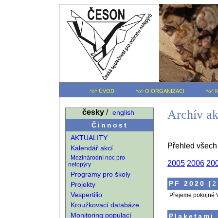
ÚVOD
O ORGANIZACI
K
^ö^
^ö^
^ö^
Archív ak
česky
/
english
Činnost
AKTUALITY
Přehled všech a
Kalendář akcí
Mezinárodní noc pro
2005
2006
20
netopýry
Programy pro školy
PF 2020
[2
Projekty
Vespertilio
Přejeme pokojné V
Kroužkovací databáze
Monitoring populací
Plaketami 