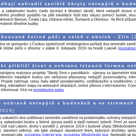
áhají nahradit zaniklé úkryty netopýrů v bud
h a zateplování budov často dochází k likvidaci úkrytů, které netopýři dosud 
otního prostředí podařilo na pěti lokalitách řešit tuto situaci pomocí budek, s
 okresech Beroun, Česká Lípa, Ostrava-město, Šumperk a Olomouc. Ve třech případ
vyrobené dřevěné budky.
ěnované šetrné péči o zeleň v obcích - Zlín
[2
lína ve spolupráci s Českou společností ornitologickou pořádá dva semináře zamě
dě blízké péče o dřeviny: v pátek 8. listopadu 2019 na hradě Lukově (
pozvánka
kt přiblíží život a ochranu letounů formou net
 zahájena realizace projektu "Skrytý život v památkách - výpravy za tajemstvím lé
raktivních lokalitách budou pro veřejnost připraveny netopýří pozorovatelny, in
. Projekt zahrnuje celou řadu aktivit poradenského, vzdělávacího a osvětového 
ing, interaktivní mapy na webových stránkách, online přenos z letní kolonie). O jed
informovat. Více na
projektovém webu
.
o ochraně netopýrů v budovách a ve stromech 
2019]
uskuteční dva vzdělávací semináře zaměřené na problematiku ochrany netopýrů v
h a zateplování budov a šetrné úpravy parků a další nelesní zeleně. První ze se
 Ústí nad Labem, druhý v pondělí 2. prosince 2019 v budově úřadu Středočeského 
í, stavební odbory), ale také zástupci stavebních firem, bytových družstev, správ
ý program zde:
pozvánka Ústecký kraj
,
pozvánka Středočeský kraj
. Semináře se ko