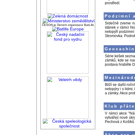
prostředí.
Podzimní a
Srdečně zveme na 
ČESON je členem organizace BatLife
stánek v rámci No
netopýři podzimní 
Stromovka. Podrob
Geocaching
Série kešek seznam
zámků, kde se nach
postava hraběte Dr
Mezinárod
Blíží se další roč
netopýry i s lidmi
a zámky. Akce prob
Klub přáte
V rámci akce "Náš
vytvářejí nové úkr
Pechová z Košíků 
Akce pro v