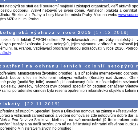
l netopýrů se stali další soukromí majitelé i zástupci organizací, kteří aktivně spo
cestou podporují výskyt netopýrů ve svém domě. Památeční plaketu a certifiká
Jindra Březinovi z Prahy a Lesy hlavního města Prahy. Více na webu
www.soused
ých MŽP a hl. m. Prahou.
kologická výchova v roce 2019
[17.12.2019]
uskutečnili lektoři ČESON celkem 78 vzdělávacích akcí pro žáky mateřských, z
í bylo poznání způsobu života netopýrů, jejich významu v přírodě a možností jeji
ému hl. m. Prahou. Vzdělávací programy budou pokračovat i v roce 2020. Podrobně
o školy
.
opatření na ochranu letních kolonií netopýrů
pořenému Ministerstvem životního prostředí a s přispěním internetového obchod
dách budov s letními koloniemi netopýra velkého (Benátky nad Jizerou, Ohníč)
nné prvky (podlážky, fólie) usnadňující opakovaný úklid v následujících sezónác
 Boleslav, Benešov, Náchod) byly pomocí speciálních cedulek označeny výletové o
 V rámci poradenské činnosti byla řešena opatření při rekonstrukci objektu s kolon
 plakety
[22.11.2019]
a předána zástupcům Speciální školy a Dětského domova na zámku v Přestavlkách, je
lupráci a vstřícnosti zaměstnanců a vedení domova se zde netopýrům dobře daří a
Aleš a Eva Noví ze Smilkova, kteří mají na své novostavbě již třetím rokem počet
čení fasády a na další sezónu pro ně na štít instalují náhradní dřevěnou budku 
pořeného Ministerstvem životního prostředí.