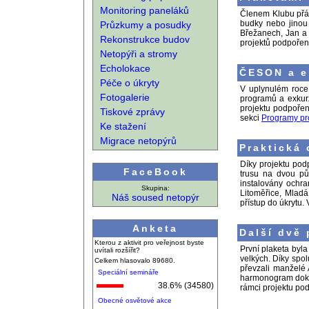
Monitoring paneláků
Členem Klubu přáte
budky nebo jinou 
Průzkumy a posudky
Břežanech, Jan a 
Rekonstrukce budov
projektů podpořen
Netopýři a stromy
Echolokace
ČESON a e
Péče o úkryty
V uplynulém roce 
Fotogalerie
programů a exkurz
projektu podpořen
Tiskové zprávy
sekci
Programy pr
Ke stažení
Migrace netopýrů
Praktická 
Díky projektu pod
FaceBook
trusu na dvou pů
instalovány ochra
Skupina:
Litoměřice, Mladá
Náš soused netopýr
přístup do úkrytu.
Anketa
Další dvě
Kterou z aktivit pro veřejnost byste
První plaketa byl
uvítali rozšířit?
velkých. Díky spo
Celkem hlasovalo 89680.
převzali manželé 
Speciální semináře
harmonogram dokon
38.6% (34580)
rámci projektu pod
Obecné osvětové akce